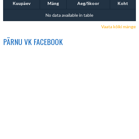
Kuupäev
Mäng
Aeg/Skoor
Koht
No data available in table
Vaata kõiki mänge
PÄRNU VK FACEBOOK