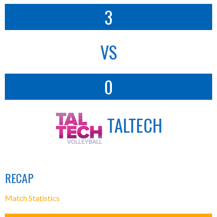
3
VS
0
TALTECH
RECAP
Match Statistics