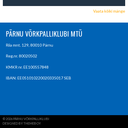
Vaata kõiki mänge
PÄRNU VÕRKPALLIKLUBI MTÜ
Riia mnt. 129, 80010 Pärnu
Reg.nr. 80020502
KMKR nr. EE100557848
IBAN: EE051010220020335017 SEB
© 2026 PÄRNU VÕRKPALLIKLUBI
DESIGNED BY THEMEBOY