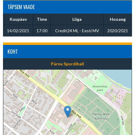
TÄPSEM VAADE
Kuupäev
Time
Liiga
Hooaeg
14/02/2021
17:00
Credit24 ML - Eesti MV
2020/2021
KOHT
Pärnu Spordihall