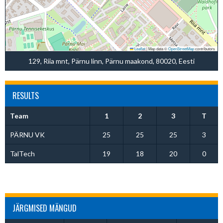
Leaflet
|
Map data ©
OpenStreetMap
contributors
129, Riia mnt, Pärnu linn, Pärnu maakond, 80020, Eesti
RESULTS
Team
1
2
3
T
PÄRNU VK
25
25
25
3
TalTech
19
18
20
0
JÄRGMISED MÄNGUD