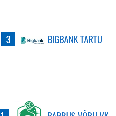
3
BIGBANK TARTU
1
BARRUS VÕRU VK