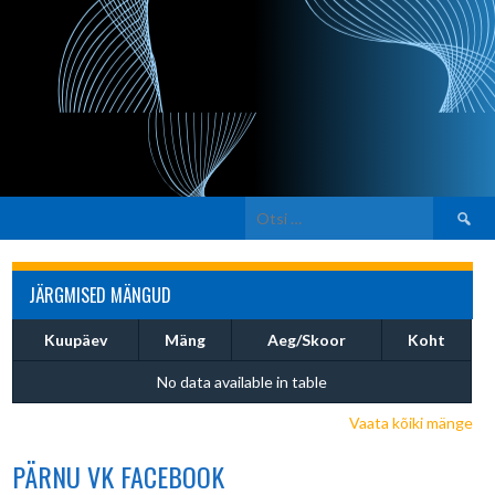
Otsi:
JÄRGMISED MÄNGUD
Kuupäev
Mäng
Aeg/Skoor
Koht
No data available in table
Vaata kõiki mänge
PÄRNU VK FACEBOOK