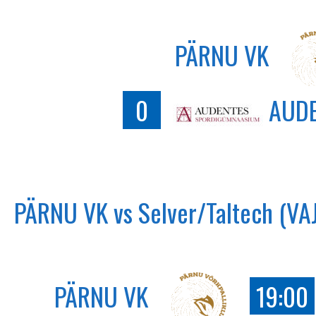
PÄRNU VK
0
AUDE
PÄRNU VK vs Selver/Taltech (V
PÄRNU VK
19:00