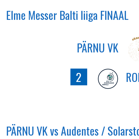
Elme Messer Balti liiga FINAAL
PÄRNU VK
2
RO
PÄRNU VK vs Audentes / Solarst