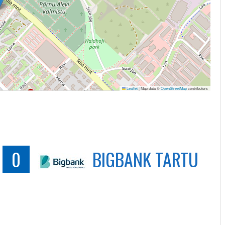
Leaflet
|
Map data ©
OpenStreetMap
contributors
0
BIGBANK TARTU