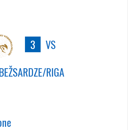
3
VS
BEŽSARDZE/RIGA
one