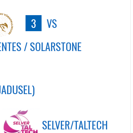
3
VS
NTES / SOLARSTONE
AJADUSEL)
SELVER/TALTECH