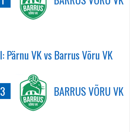
al: Pärnu VK vs Barrus Võru VK
3
BARRUS VÕRU VK