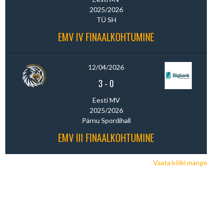
2025/2026
TÜ SH
EMV IV FINAALKOHTUMINE
12/04/2026
3
-
0
Eesti MV
2025/2026
Pärnu Spordihall
EMV III FINAALKOHTUMINE
Vaata kõiki mänge