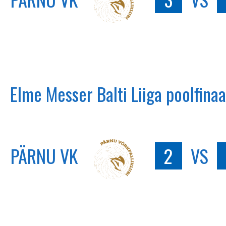
Elme Messer Balti Liiga poolfina
PÄRNU VK
2
VS