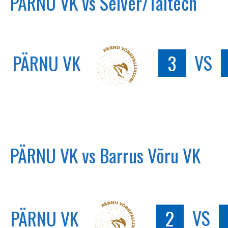
PÄRNU VK vs Selver/Taltech
PÄRNU VK
3
VS
PÄRNU VK vs Barrus Võru VK
PÄRNU VK
2
VS