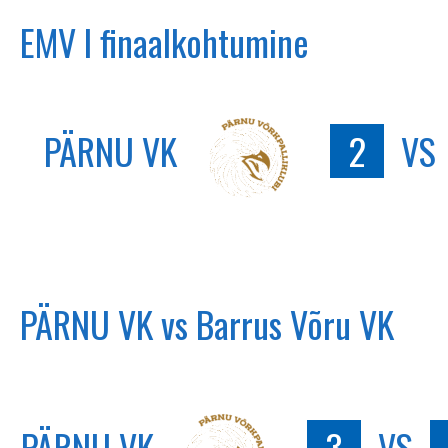
EMV I finaalkohtumine
PÄRNU VK
2
VS
PÄRNU VK vs Barrus Võru VK
PÄRNU VK
3
VS